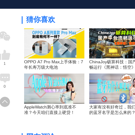
猜你喜欢
OPPO A7 Pro Max上手体验：7
ChinaJoy砺算科技：
1
年长寿万级大电池
畅运行《黑神话：悟空
0
AppleWatch测心率到底准不
大家有没有好奇过，我
准？今天咱们直接上硬贷！
的蓝牙名字是怎么来的