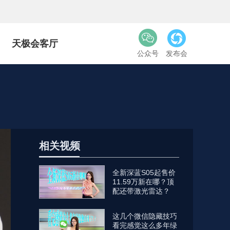
天极会客厅
公众号
发布会
相关视频
全新深蓝S05起售价
11.59万新在哪？顶
配还带激光雷达？
这几个微信隐藏技巧
看完感觉这么多年绿