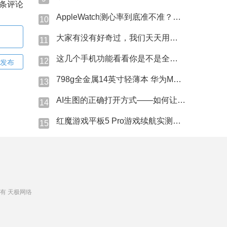
条评论
AppleWatch测心率到底准不准？今天咱们直接上硬贷！
10
大家有没有好奇过，我们天天用的蓝牙名字是怎么来的？
11
这几个手机功能看看你是不是全程吃灰→
12
发布
798g全金属14英寸轻薄本 华为MateBook Pro S现场上手
13
AI生图的正确打开方式——如何让AI精准猜中我的心思？
14
红魔游戏平板5 Pro游戏续航实测表现究竟如何？
15
 版权所有 天极网络