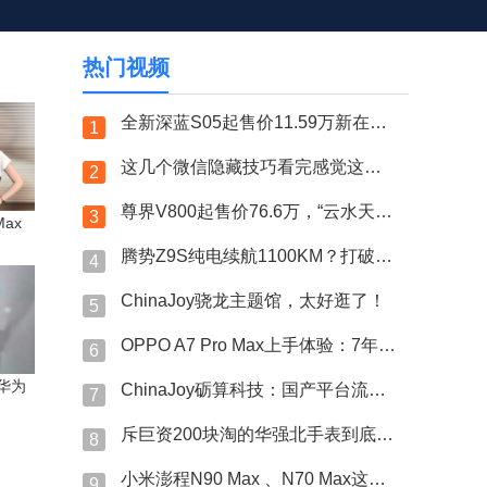
热门视频
全新深蓝S05起售价11.59万新在哪？顶配还带激光雷达？
1
这几个微信隐藏技巧看完感觉这么多年绿泡泡白用了？！
2
尊界V800起售价76.6万，“云水天青”车漆选装15万？
3
Max
腾势Z9S纯电续航1100KM？打破量产纯电轿车续航纪录？
4
ChinaJoy骁龙主题馆，太好逛了！
5
OPPO A7 Pro Max上手体验：7年长寿万级大电池
6
 华为
ChinaJoy砺算科技：国产平台流畅运行《黑神话：悟空》
7
斥巨资200块淘的华强北手表到底跟7000的果子差哪了？
8
小米澎程N90 Max 、N70 Max这次藏得可太深了！
9