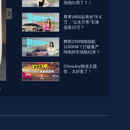
泡泡白用了？！
尊界V800起售价76.6
万，“云水天青”车漆
选装15万？
腾势Z9S纯电续航
1100KM？打破量产
纯电轿车续航纪录？
ChinaJoy骁龙主题
馆，太好逛了！