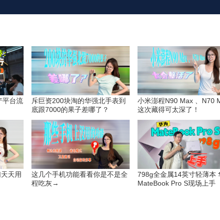
国产平台流
斥巨资200块淘的华强北手表到
小米澎程N90 Max 、N70 
》
底跟7000的果子差哪了？
这次藏得可太深了！
们天天用
这几个手机功能看看你是不是全
798g全金属14英寸轻薄本
？
程吃灰→
MateBook Pro S现场上手