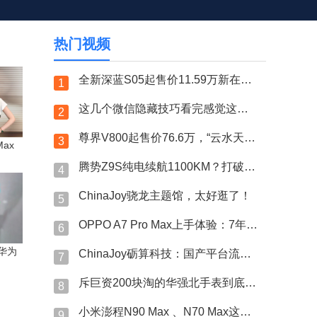
热门视频
全新深蓝S05起售价11.59万新在哪？顶配还带激光雷达？
1
这几个微信隐藏技巧看完感觉这么多年绿泡泡白用了？！
2
尊界V800起售价76.6万，“云水天青”车漆选装15万？
3
Max
腾势Z9S纯电续航1100KM？打破量产纯电轿车续航纪录？
4
ChinaJoy骁龙主题馆，太好逛了！
5
OPPO A7 Pro Max上手体验：7年长寿万级大电池
6
 华为
ChinaJoy砺算科技：国产平台流畅运行《黑神话：悟空》
7
斥巨资200块淘的华强北手表到底跟7000的果子差哪了？
8
小米澎程N90 Max 、N70 Max这次藏得可太深了！
9