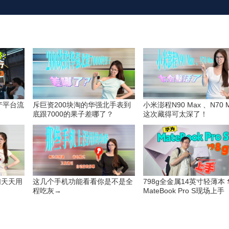
国产平台流
斥巨资200块淘的华强北手表到
小米澎程N90 Max 、N70 
》
底跟7000的果子差哪了？
这次藏得可太深了！
们天天用
这几个手机功能看看你是不是全
798g全金属14英寸轻薄本
？
程吃灰→
MateBook Pro S现场上手