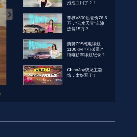
泡泡白用了？！
尊界V800起售价76.6
万，“云水天青”车漆
选装15万？
腾势Z9S纯电续航
1100KM？打破量产
纯电轿车续航纪录？
ChinaJoy骁龙主题
馆，太好逛了！