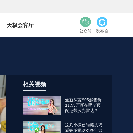
天极会客厅
公众号
发布会
相关视频
全新深蓝S05起售价
11.59万新在哪？顶
配还带激光雷达？
这几个微信隐藏技巧
看完感觉这么多年绿