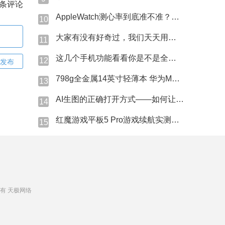
条评论
AppleWatch测心率到底准不准？今天咱们直接上硬贷！
10
大家有没有好奇过，我们天天用的蓝牙名字是怎么来的？
11
这几个手机功能看看你是不是全程吃灰→
12
发布
798g全金属14英寸轻薄本 华为MateBook Pro S现场上手
13
AI生图的正确打开方式——如何让AI精准猜中我的心思？
14
红魔游戏平板5 Pro游戏续航实测表现究竟如何？
15
 版权所有 天极网络