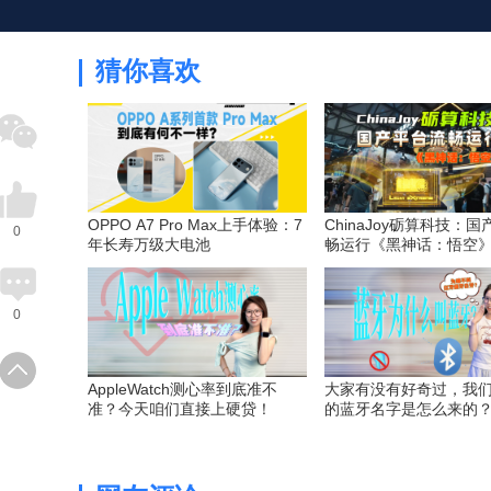
猜你喜欢
OPPO A7 Pro Max上手体验：7
ChinaJoy砺算科技：
0
年长寿万级大电池
畅运行《黑神话：悟空
0
AppleWatch测心率到底准不
大家有没有好奇过，我
准？今天咱们直接上硬贷！
的蓝牙名字是怎么来的