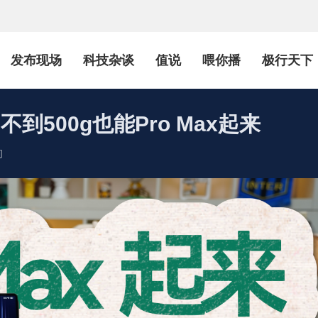
发布现场
科技杂谈
值说
喂你播
极行天下
手 不到500g也能Pro Max起来
初