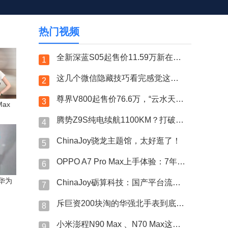
热门视频
全新深蓝S05起售价11.59万新在哪？顶配还带激光雷达？
1
这几个微信隐藏技巧看完感觉这么多年绿泡泡白用了？！
2
尊界V800起售价76.6万，“云水天青”车漆选装15万？
3
Max
腾势Z9S纯电续航1100KM？打破量产纯电轿车续航纪录？
4
ChinaJoy骁龙主题馆，太好逛了！
5
OPPO A7 Pro Max上手体验：7年长寿万级大电池
6
 华为
ChinaJoy砺算科技：国产平台流畅运行《黑神话：悟空》
7
斥巨资200块淘的华强北手表到底跟7000的果子差哪了？
8
小米澎程N90 Max 、N70 Max这次藏得可太深了！
9