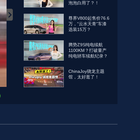
泡泡白用了？！
尊界V800起售价76.6
万，“云水天青”车漆
选装15万？
腾势Z9S纯电续航
1100KM？打破量产
纯电轿车续航纪录？
ChinaJoy骁龙主题
馆，太好逛了！