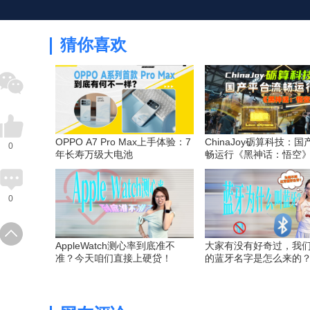
猜你喜欢
OPPO A7 Pro Max上手体验：7
ChinaJoy砺算科技：
0
年长寿万级大电池
畅运行《黑神话：悟空
0
AppleWatch测心率到底准不
大家有没有好奇过，我
准？今天咱们直接上硬贷！
的蓝牙名字是怎么来的