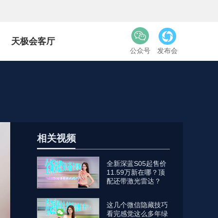
天极会客厅
公众号
发布会
相关视频
全新深蓝S05起售价
11.59万新在哪？顶
配还带激光雷达？
这几个微信隐藏技巧
看完感觉这么多年绿