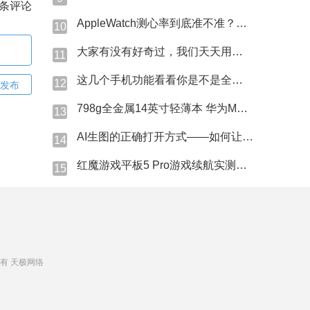
条评论
AppleWatch测心率到底准不准？今天咱们直接上硬贷！
10
大家有没有好奇过，我们天天用的蓝牙名字是怎么来的？
11
这几个手机功能看看你是不是全程吃灰→
12
发布
798g全金属14英寸轻薄本 华为MateBook Pro S现场上手
13
AI生图的正确打开方式——如何让AI精准猜中我的心思？
14
红魔游戏平板5 Pro游戏续航实测表现究竟如何？
15
 版权所有 天极网络