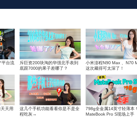
国产平台流
斥巨资200块淘的华强北手表到
小米澎程N90 Max 、N70 
》
底跟7000的果子差哪了？
这次藏得可太深了！
们天天用
这几个手机功能看看你是不是全
798g全金属14英寸轻薄本
？
程吃灰→
MateBook Pro S现场上手