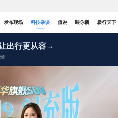
发布现场
科技杂谈
值说
喂你播
极行天下
V让出行更从容→
莹莹