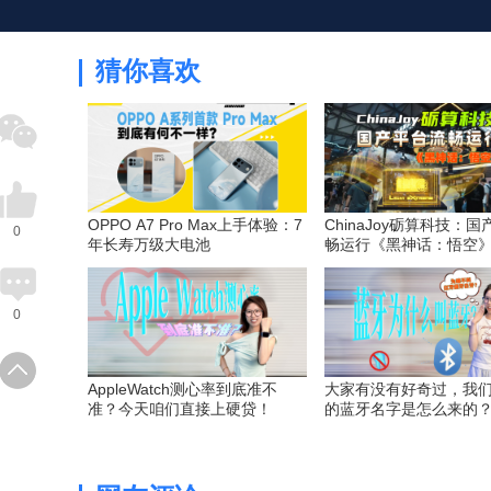
猜你喜欢
OPPO A7 Pro Max上手体验：7
ChinaJoy砺算科技：
0
年长寿万级大电池
畅运行《黑神话：悟空
0
AppleWatch测心率到底准不
大家有没有好奇过，我
准？今天咱们直接上硬贷！
的蓝牙名字是怎么来的