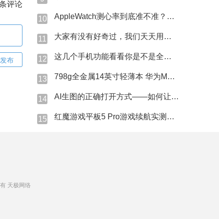
条评论
AppleWatch测心率到底准不准？今天咱们直接上硬贷！
10
大家有没有好奇过，我们天天用的蓝牙名字是怎么来的？
11
这几个手机功能看看你是不是全程吃灰→
12
发布
798g全金属14英寸轻薄本 华为MateBook Pro S现场上手
13
AI生图的正确打开方式——如何让AI精准猜中我的心思？
14
红魔游戏平板5 Pro游戏续航实测表现究竟如何？
15
 版权所有 天极网络