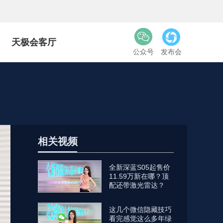
天极会客厅
公众号
发布会
相关视频
全新深蓝S05起售价
11.59万新在哪？顶
配还带激光雷达？
这几个微信隐藏技巧
看完感觉这么多年绿