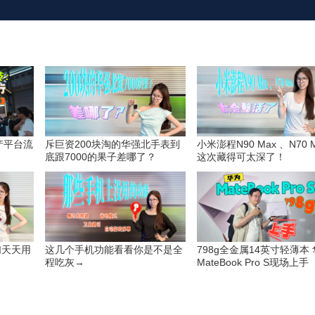
国产平台流
斥巨资200块淘的华强北手表到
小米澎程N90 Max 、N70 
》
底跟7000的果子差哪了？
这次藏得可太深了！
们天天用
这几个手机功能看看你是不是全
798g全金属14英寸轻薄本
？
程吃灰→
MateBook Pro S现场上手