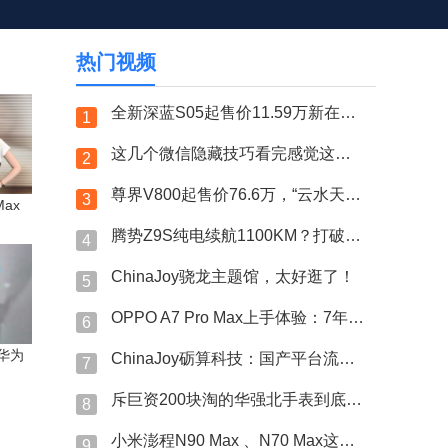
热门视频
全新深蓝S05起售价11.59万新在哪？顶配还带激光雷达？
1
这几个微信隐藏技巧看完感觉这么多年绿泡泡白用了？！
2
尊界V800起售价76.6万，“云水天青”车漆选装15万？
3
Max
腾势Z9S纯电续航1100KM？打破量产纯电轿车续航纪录？
4
ChinaJoy骁龙主题馆，太好逛了！
5
OPPO A7 Pro Max上手体验：7年长寿万级大电池
6
 华为
ChinaJoy砺算科技：国产平台流畅运行《黑神话：悟空》
7
斥巨资200块淘的华强北手表到底跟7000的果子差哪了？
8
小米澎程N90 Max 、N70 Max这次藏得可太深了！
9