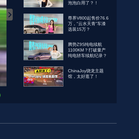
泡泡白用了？！
尊界V800起售价76.6
万，“云水天青”车漆
选装15万？
腾势Z9S纯电续航
1100KM？打破量产
纯电轿车续航纪录？
ChinaJoy骁龙主题
馆，太好逛了！