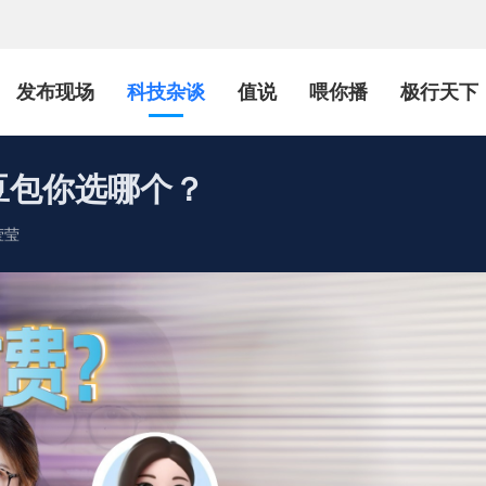
发布现场
科技杂谈
值说
喂你播
极行天下
的豆包你选哪个？
莹莹