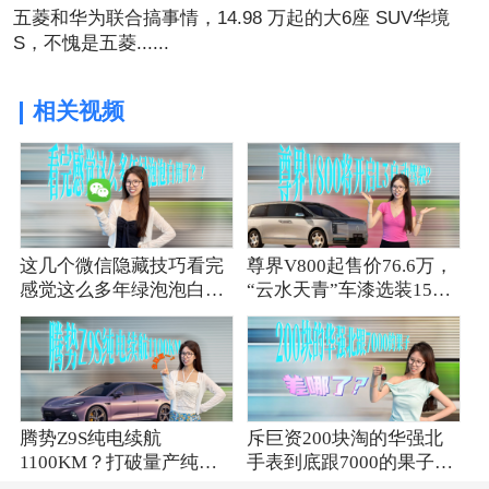
五菱和华为联合搞事情，14.98 万起的大6座 SUV华境
S，不愧是五菱......
相关视频
这几个微信隐藏技巧看完
尊界V800起售价76.6万，
感觉这么多年绿泡泡白用
“云水天青”车漆选装15
了？！
万？
腾势Z9S纯电续航
斥巨资200块淘的华强北
1100KM？打破量产纯电
手表到底跟7000的果子差
轿车续航纪录？
哪了？