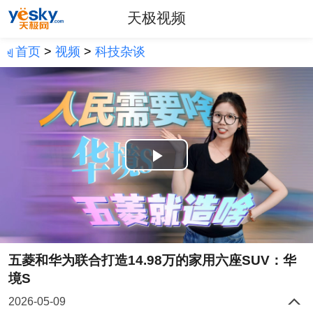
天极视频
首页
>
视频
>
科技杂谈
Play
Video
五菱和华为联合打造14.98万的家用六座SUV：华
境S
2026-05-09