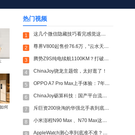
热门视频
这几个微信隐藏技巧看完感觉这么多年绿泡泡白用了？！
1
尊界V800起售价76.6万，“云水天青”车漆选装15万？
2
腾势Z9S纯电续航1100KM？打破量产纯电轿车续航纪录？
3
不
ChinaJoy骁龙主题馆，太好逛了！
4
OPPO A7 Pro Max上手体验：7年长寿万级大电池
5
ChinaJoy砺算科技：国产平台流畅运行《黑神话：悟空》
6
—如何
斥巨资200块淘的华强北手表到底跟7000的果子差哪了？
7
小米澎程N90 Max 、N70 Max这次藏得可太深了！
8
AppleWatch测心率到底准不准？今天咱们直接上硬贷！
9