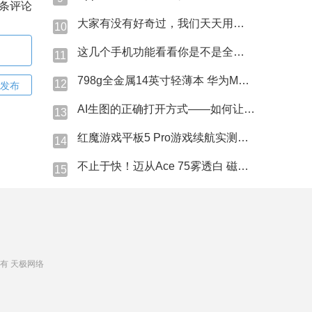
条评论
大家有没有好奇过，我们天天用的蓝牙名字是怎么来的？
10
这几个手机功能看看你是不是全程吃灰→
11
798g全金属14英寸轻薄本 华为MateBook Pro S现场上手
12
发布
AI生图的正确打开方式——如何让AI精准猜中我的心思？
13
红魔游戏平板5 Pro游戏续航实测表现究竟如何？
14
不止于快！迈从Ace 75雾透白 磁轴键盘体验
15
 版权所有 天极网络