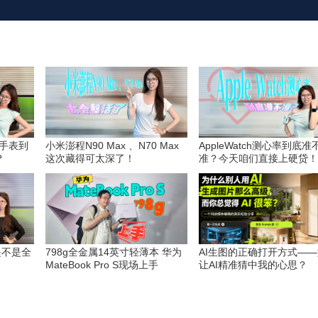
北手表到
小米澎程N90 Max 、N70 Max
AppleWatch测心率到底准
？
这次藏得可太深了！
准？今天咱们直接上硬贷！
是不是全
798g全金属14英寸轻薄本 华为
AI生图的正确打开方式—
MateBook Pro S现场上手
让AI精准猜中我的心思？