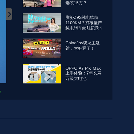
选装15万？
腾势Z9S纯电续航
1100KM？打破量产
纯电轿车续航纪录？
ChinaJoy骁龙主题
馆，太好逛了！
OPPO A7 Pro Max
上手体验：7年长寿
万级大电池