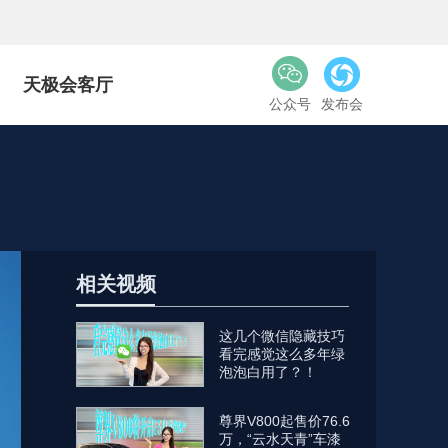
天极会客厅
公众号
发布会
相关视频
这几个微信隐藏技巧
看完感觉这么多年绿
泡泡白用了？！
尊界V800起售价76.6
万，“云水天青”车漆