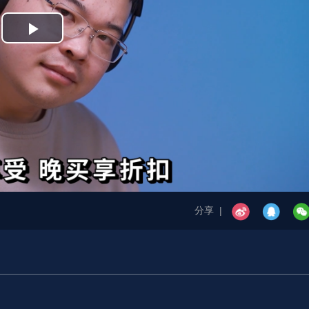
Play
Video
分享 |