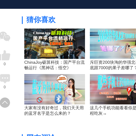
猜你喜欢
ChinaJoy砺算科技：国产平台流
斥巨资200块淘的华强
0
畅运行《黑神话：悟空》
底跟7000的果子差哪了
0
大家有没有好奇过，我们天天用
这几个手机功能看看你
的蓝牙名字是怎么来的？
程吃灰→