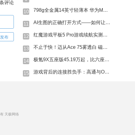
条评论
798g全金属14英寸轻薄本 华为MateBook Pro S现场上手
10
AI生图的正确打开方式——如何让AI精准猜中我的心思？
11
红魔游戏平板5 Pro游戏续航实测表现究竟如何？
12
发布
不止于快！迈从Ace 75雾透白 磁轴键盘体验
13
极氪9X五座版45.19万起，比六座版便宜了1.4万？
14
游戏背后的连接胜负手：高通与OPPO做对了什么？
15
 版权所有 天极网络