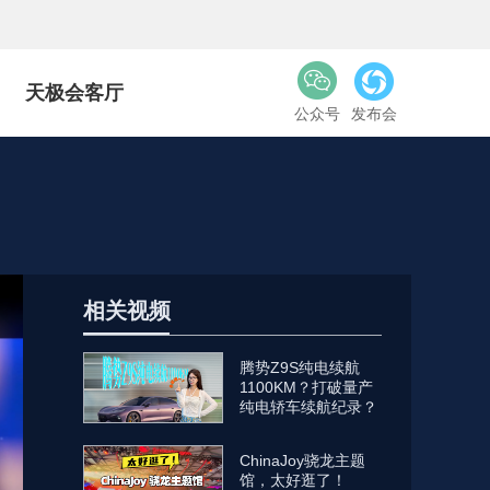
天极会客厅
公众号
发布会
相关视频
腾势Z9S纯电续航
1100KM？打破量产
纯电轿车续航纪录？
ChinaJoy骁龙主题
馆，太好逛了！