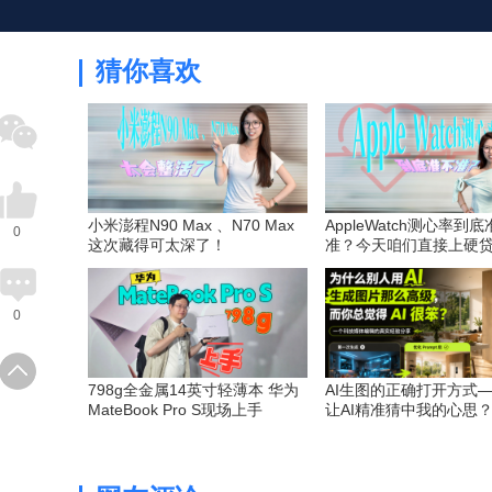
猜你喜欢
小米澎程N90 Max 、N70 Max
AppleWatch测心率到
0
这次藏得可太深了！
准？今天咱们直接上硬
0
798g全金属14英寸轻薄本 华为
AI生图的正确打开方式
MateBook Pro S现场上手
让AI精准猜中我的心思