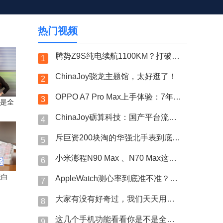
热门视频
腾势Z9S纯电续航1100KM？打破量产纯电轿车续航纪录？
1
ChinaJoy骁龙主题馆，太好逛了！
2
OPPO A7 Pro Max上手体验：7年长寿万级大电池
3
是全
ChinaJoy砺算科技：国产平台流畅运行《黑神话：悟空》
4
斥巨资200块淘的华强北手表到底跟7000的果子差哪了？
5
小米澎程N90 Max 、N70 Max这次藏得可太深了！
6
透白
AppleWatch测心率到底准不准？今天咱们直接上硬贷！
7
大家有没有好奇过，我们天天用的蓝牙名字是怎么来的？
8
这几个手机功能看看你是不是全程吃灰→
9