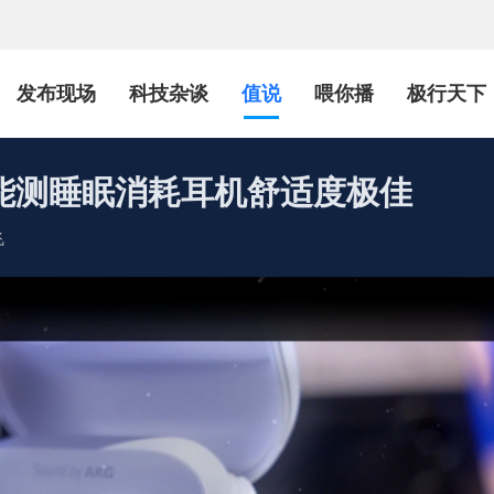
发布现场
科技杂谈
值说
喂你播
极行天下
能测睡眠消耗耳机舒适度极佳
飞