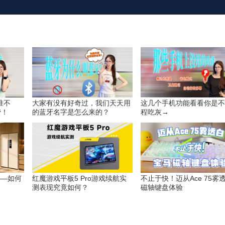
底准不
大家有没有好奇过，我们天天用
这几个手机功能看看你是不
贷！
的蓝牙名字是怎么来的？
程吃灰→
——如何
红魔游戏平板5 Pro游戏续航实
不止于快！迈从Ace 75雾
？
测表现究竟如何？
磁轴键盘体验